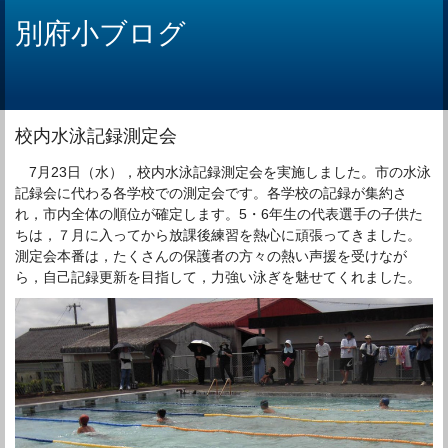
別府小ブログ
校内水泳記録測定会
7月23日（水），校内水泳記録測定会を実施しました。市の水泳
記録会に代わる各学校での測定会です。各学校の記録が集約さ
れ，市内全体の順位が確定します。5・6年生の代表選手の子供た
ちは，７月に入ってから放課後練習を熱心に頑張ってきました。
測定会本番は，たくさんの保護者の方々の熱い声援を受けなが
ら，自己記録更新を目指して，力強い泳ぎを魅せてくれました。