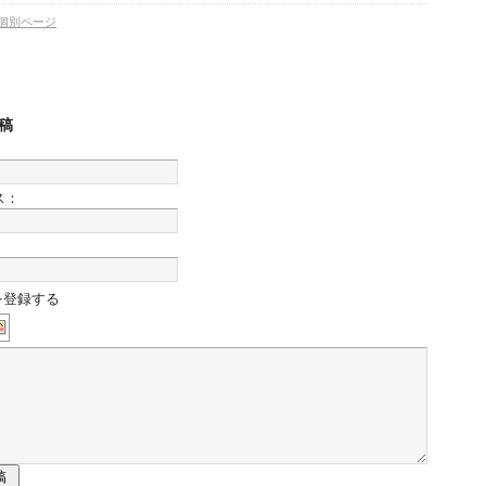
個別ページ
稿
ス：
を登録する