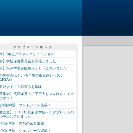
アクセスランキング
TA】3年生クラスレクリエーション
事】学校保健委員会を開催しました
事】水泳学習参観ありがとうございました
の先生直伝！5・6年生の風景画レッスン
x1F3A8]
着たまま！？着衣泳を体験
童集会】笑顔爆発！「宇宙人じゃんけん」で大
上がり！
生宿泊学習 サンドジェル完成！
童総会】よりよい別府小学校へ！タブレットの
ルを話し合いました
生宿泊学習 自然の家を出発
生宿泊学習 シェルリース完成！