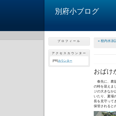
別府小ブログ
プロフィール
« 校内水泳
アクセスカウンター
[PR]
カウンター
おばけ
春先に、農協
の時を迎えま
ジの大きなか
いたり、夏場
長を見守って
保管されると