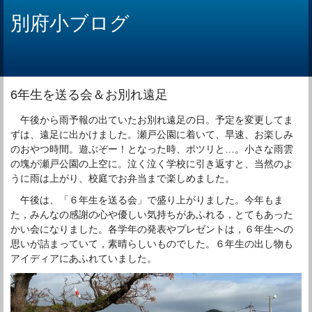
別府小ブログ
6年生を送る会＆お別れ遠足
午後から雨予報の出ていたお別れ遠足の日。予定を変更してま
ずは、遠足に出かけました。瀬戸公園に着いて、早速、お楽しみ
のおやつ時間。遊ぶぞー！となった時、ポツリと…。小さな雨雲
の塊が瀬戸公園の上空に。泣く泣く学校に引き返すと、当然のよ
うに雨は上がり、校庭でお弁当まで楽しめました。
午後は、「６年生を送る会」で盛り上がりました。今年もま
た，みんなの感謝の心や優しい気持ちがあふれる，とてもあった
かい会になりました。各学年の発表やプレゼントは，６年生への
思いが詰まっていて，素晴らしいものでした。６年生の出し物も
アイディアにあふれていました。