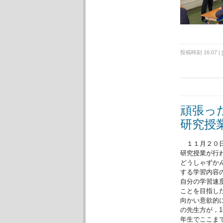
投稿時刻 16:07
|
頑張っ
研究授
１１月２０日
研究授業が行
どうしゃずか
する学習内容
自分の学習速
ことを目指し
向かい意欲的
の先生方が，
年生でここま