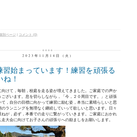
個別ページ
|
コメント (0)
2023年11月14日 (火)
練習始まっています！練習を頑張る
いね！
向けて，毎朝，校庭を走る姿が増えてきました。ご家庭での声か
うございます。息を切らしながら，「今，２０周目です。」と頑張
いて，自分の目標に向かって練習に励む姿，本当に素晴らしいと思
朝のランニングを無理なく継続していって欲しいと思います。日々
重ねが，必ず，本番での走りに繋がっていきます。ご家庭におかれ
久走大会に向けてお子さんの頑張りへの励ましをお願いします。