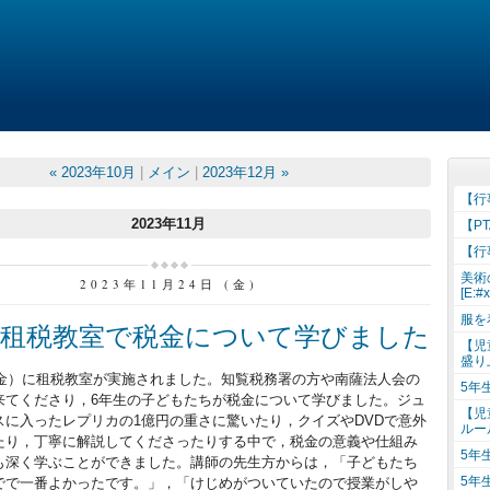
« 2023年10月
|
メイン
|
2023年12月 »
【行
2023年11月
【P
【行
美術
2023年11月24日 (金)
[E:#
服を
が租税教室で税金について学びました
【児
盛り
（金）に租税教室が実施されました。知覧税務署の方や南薩法人会の
5年
来てくださり，6年生の子どもたちが税金について学びました。ジュ
【児
スに入ったレプリカの1億円の重さに驚いたり，クイズやDVDで意外
ルー
たり，丁寧に解説してくださったりする中で，税金の意義や仕組み
5年
も深く学ぶことができました。講師の先生方からは，「子どもたち
5年
でで一番よかったです。」，「けじめがついていたので授業がしや