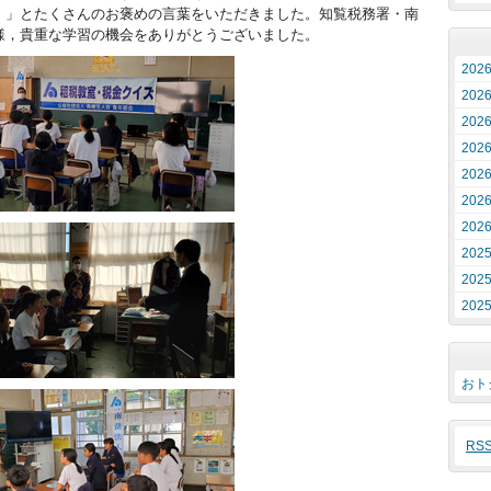
。」とたくさんのお褒めの言葉をいただきました。知覧税務署・南
様，貴重な学習の機会をありがとうございました。
202
202
202
202
202
202
202
202
202
202
おト
RS