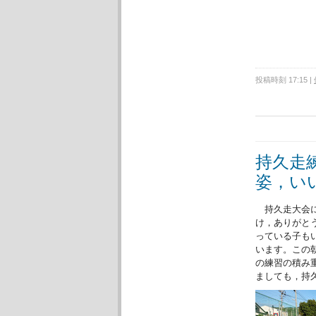
投稿時刻 17:15
|
持久走
姿，い
持久走大会に
け，ありがと
っている子も
います。この
の練習の積み
ましても，持