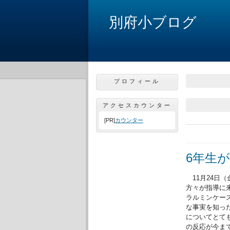
別府小ブログ
プロフィール
アクセスカウンター
[PR]
カウンター
6年生
11月24日
方々が指導に
ラルミンケー
な事実を知っ
についてとて
の反応が今ま