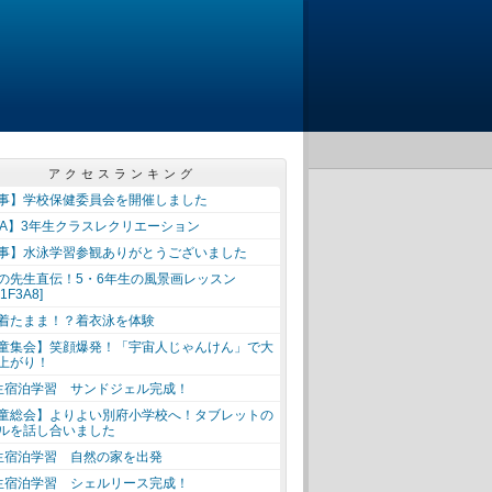
アクセスランキング
事】学校保健委員会を開催しました
TA】3年生クラスレクリエーション
事】水泳学習参観ありがとうございました
の先生直伝！5・6年生の風景画レッスン
x1F3A8]
着たまま！？着衣泳を体験
童集会】笑顔爆発！「宇宙人じゃんけん」で大
上がり！
生宿泊学習 サンドジェル完成！
童総会】よりよい別府小学校へ！タブレットの
ルを話し合いました
生宿泊学習 自然の家を出発
生宿泊学習 シェルリース完成！