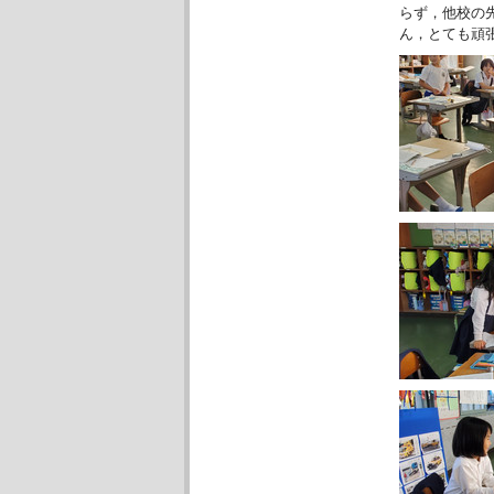
らず，他校の
ん，とても頑