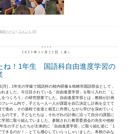
個別ページ
|
コメント (0)
2023年11月22日 (水)
たね！1年生 国語科自由進度学習の
業
(月)，1年生の学級で国語科の校内研修＆枕崎市国語部会として，
われました。今注目されている「自由進度学習」を取り入れた「じ
んをつくろう」の研究授業でした。自由進度学習とは，教師が計画
のフレーム内で，子ども一人一人が課題を自己決定し計画を立てて
度で進め，その過程で友達と相互に作用しながら学びを深めていく
たものです。子どもたちは，それぞれの計画に沿って自分の課題に
に学習に取り組んでいました。参観された教育委員会の先生や他校
1年生の子どもたちが主体的に「自由進度学習」に取り組む姿に「1
でできるのか！」とても感心していらっしゃいました。本校のみな